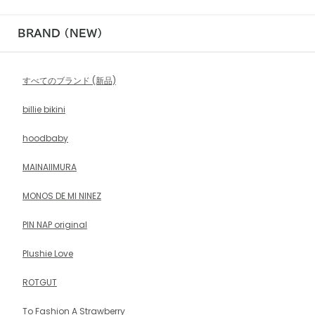
BRAND (NEW)
すべてのブランド (新品)
billie bikini
hoodbaby
MAINAIIMURA
MONOS DE MI NINEZ
PIN NAP original
Plushie Love
ROTGUT
To Fashion A Strawberry