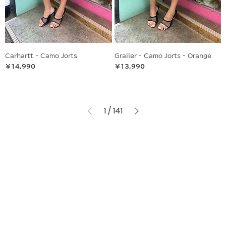
Carhartt - Camo Jorts
Grailer - Camo Jorts - Orange
価格
価格
￥14,990
￥13,990
1
/
141