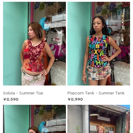
Solola - Summer Top
Popcorn Tank - Summer Tank
価格
価格
￥8,590
￥8,990