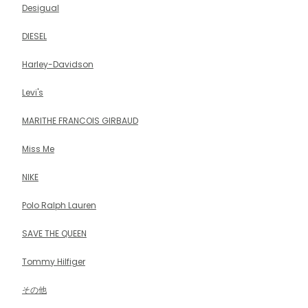
Desigual
DIESEL
Harley-Davidson
Levi's
MARITHE FRANCOIS GIRBAUD
Miss Me
NIKE
Polo Ralph Lauren
SAVE THE QUEEN
Tommy Hilfiger
その他