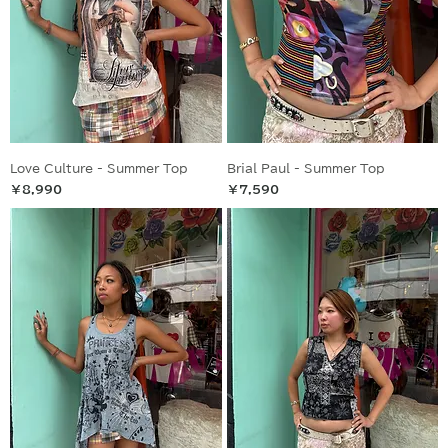
Love Culture - Summer Top
Brial Paul - Summer Top
価格
価格
￥8,990
￥7,590