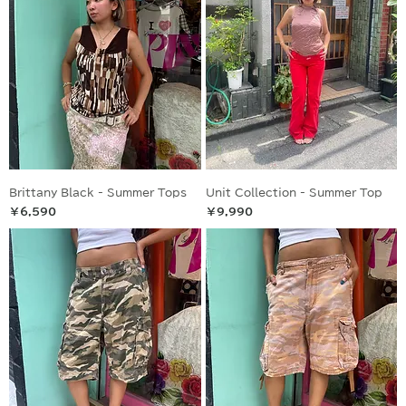
Brittany Black - Summer Tops
Unit Collection - Summer Top
価格
価格
￥6,590
￥9,990