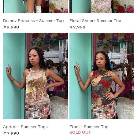
Disney Princess - Summer Top
Floral Sheer- Summer Top
価格
価格
￥9,990
￥7,990
Apriori - Summer Tops
Etam - Summer Top
SOLD OUT
価格
￥7,990