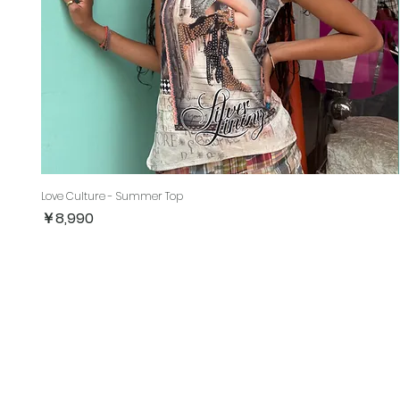
Love Culture - Summer Top
価格
￥8,990