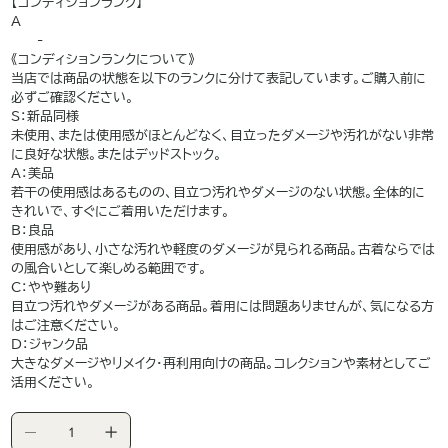
【コンディションランク】
A
——-
《コンディションランクについて》
当店では商品の状態を以下のランクに分けて表記しています。ご購入前に
必ずご確認ください。
S：新品同様
未使用、または使用感がほとんどなく、目立ったダメージや汚れがない非常
に良好な状態。またはデッドストック。
A：美品
若干の使用感はあるものの、目立つ汚れやダメージのない状態。全体的に
きれいで、すぐにご着用いただけます。
B：良品
使用感があり、小さな汚れや軽度のダメージが見られる商品。古着ならでは
の風合いとして楽しめる範囲です。
C：やや難あり
目立つ汚れやダメージがある商品。着用には問題ありませんが、気になる方
はご注意ください。
D：ジャンク品
大きなダメージやリメイク・再利用向けの商品。コレクションや素材としてご
活用ください。