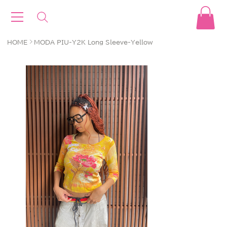
>
HOME
MODA PIU-Y2K Long Sleeve-Yellow