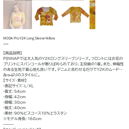
MODA PIU-Y2K Long Sleeve-Yellow
価
￥8,990
格
【商品説明】
PINNAPでは大人気のY2Kロングスリーブシリーズ。フロントにはお花の
プリントにスパンコールが散りばめられており、主役級の1着。また、伸縮性
のある生地で着心地も良いです。デニムと合わせるだけでY2Kのムードが
たっぷりのスタイルに。
⸻
【サイズ・素材】
•表記サイズ：L/XL
•着丈：54cm
•身幅：42cm
•肩幅：38cm
•袖丈：40cm
•素材：90%ビスコース10%エラスタン
※モデル身長: 168cm
⸻