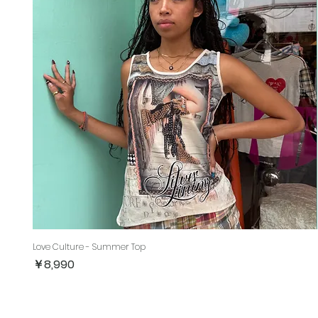
Love Culture - Summer Top
価格
￥8,990