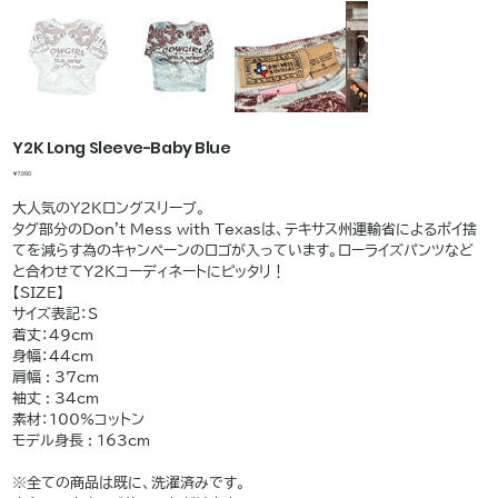
Y2K Long Sleeve-Baby Blue
価
￥7,990
格
大人気のY2Kロングスリーブ。
タグ部分のDon't Mess with Texasは、テキサス州運輸省によるポイ捨
てを減らす為のキャンペーンのロゴが入っています。ローライズパンツなど
と合わせてY2Kコーディネートにピッタリ！
【SIZE】
サイズ表記：S
着丈：49cm
身幅：44cm
肩幅 : 37cm
袖丈 : 34cm
素材：100%コットン
モデル身長 : 163cm
※全ての商品は既に、洗濯済みです。