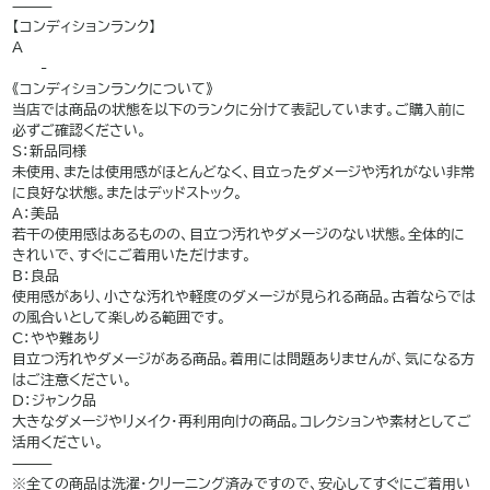
⸻
【コンディションランク】
A
——-
《コンディションランクについて》
当店では商品の状態を以下のランクに分けて表記しています。ご購入前に
必ずご確認ください。
S：新品同様
未使用、または使用感がほとんどなく、目立ったダメージや汚れがない非常
に良好な状態。またはデッドストック。
A：美品
若干の使用感はあるものの、目立つ汚れやダメージのない状態。全体的に
きれいで、すぐにご着用いただけます。
B：良品
使用感があり、小さな汚れや軽度のダメージが見られる商品。古着ならでは
の風合いとして楽しめる範囲です。
C：やや難あり
目立つ汚れやダメージがある商品。着用には問題ありませんが、気になる方
はご注意ください。
D：ジャンク品
大きなダメージやリメイク・再利用向けの商品。コレクションや素材としてご
活用ください。
⸻
※全ての商品は洗濯・クリーニング済みですので、安心してすぐにご着用い