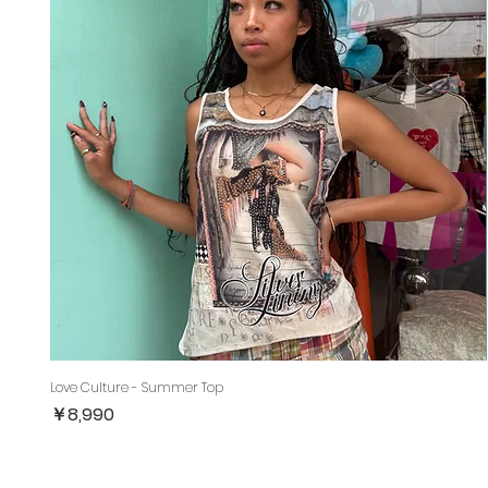
Love Culture - Summer Top
価格
￥8,990