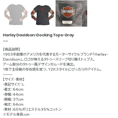
Harley Davidson-Docking Tops-Gray
価
￥15,990
格
【商品説明】
1903年創業のアメリカを代表するモーターサイクルブランド「Harley-
Davidson」。ロゴが映えるタトゥースリーブ切り替えトップス。
アーム部分のタトゥー風デザインがムードを演出。
1枚で主役級の存在感を放つ、Y2Kスタイルにぴったりのアイテム。
⸻
【サイズ・素材】
•表記サイズ：L
•着丈：64cm
•身幅：44cm
•肩幅：37cm
•袖丈：64cm
•素材 :65%ポリエステル35%コットン
※モデル身長:cm