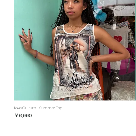
Love Culture - Summer Top
価格
￥8,990