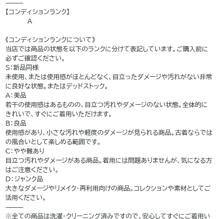
⸻
【コンディションランク】
A
———
《コンディションランクについて》
当店では商品の状態を以下のランクに分けて表記しています。ご購入前に
必ずご確認ください。
S：新品同様
未使用、または使用感がほとんどなく、目立ったダメージや汚れがない非常
に良好な状態。またはデッドストック。
A：美品
若干の使用感はあるものの、目立つ汚れやダメージのない状態。全体的に
きれいで、すぐにご着用いただけます。
B：良品
使用感があり、小さな汚れや軽度のダメージが見られる商品。古着ならでは
の風合いとして楽しめる範囲です。
C：やや難あり
目立つ汚れやダメージがある商品。着用には問題ありませんが、気になる方
はご注意ください。
D：ジャンク品
大きなダメージやリメイク・再利用向けの商品。コレクションや素材としてご
活用ください。
⸻
※全ての商品は洗濯・クリーニング済みですので、安心してすぐにご着用い