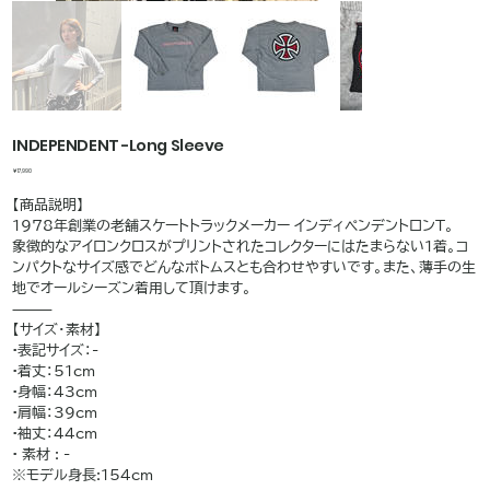
INDEPENDENT -Long Sleeve
価
￥17,990
格
【商品説明】
1978年創業の老舗スケートトラックメーカー インディペンデントロンT。
象徴的なアイロンクロスがプリントされたコレクターにはたまらない1着。コ
ンパクトなサイズ感でどんなボトムスとも合わせやすいです。また、薄手の生
地でオールシーズン着用して頂けます。
⸻
【サイズ・素材】
•表記サイズ：-
•着丈：51cm
•身幅：43cm
•肩幅：39cm
•袖丈：44cm
• 素材 : -
※モデル身長:154cm