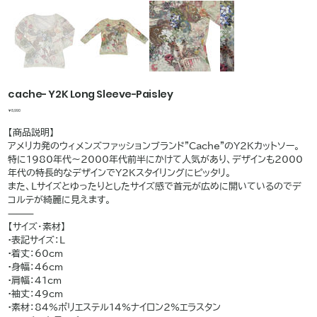
cache- Y2K Long Sleeve-Paisley
価
￥8,990
格
【商品説明】
アメリカ発のウィメンズファッションブランド"Cache"のY2Kカットソー。
特に1980年代〜2000年代前半にかけて人気があり、デザインも2000
年代の特長的なデザインでY2Kスタイリングにピッタリ。
また、Lサイズとゆったりとしたサイズ感で首元が広めに開いているのでデ
コルテが綺麗に見えます。
⸻
【サイズ・素材】
•表記サイズ：L
•着丈：60cm
•身幅：46cm
•肩幅：41cm
•袖丈：49cm
•素材：84%ポリエステル14%ナイロン2%エラスタン