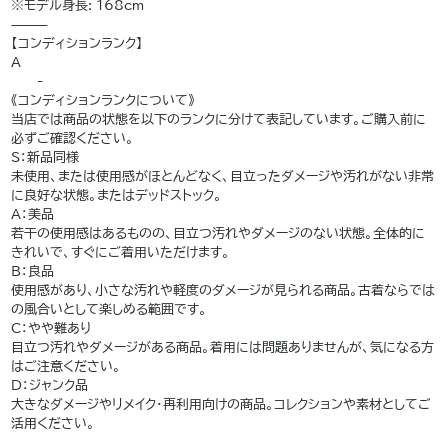
※モデル身長: 168cm
⸻
【コンディションランク】
A
——-
《コンディションランクについて》
当店では商品の状態を以下のランクに分けて表記しています。ご購入前に
必ずご確認ください。
S：新品同様
未使用、または使用感がほとんどなく、目立ったダメージや汚れがない非常
に良好な状態。またはデッドストック。
A：美品
若干の使用感はあるものの、目立つ汚れやダメージのない状態。全体的に
きれいで、すぐにご着用いただけます。
B：良品
使用感があり、小さな汚れや軽度のダメージが見られる商品。古着ならでは
の風合いとして楽しめる範囲です。
C：やや難あり
目立つ汚れやダメージがある商品。着用には問題ありませんが、気になる方
はご注意ください。
D：ジャンク品
大きなダメージやリメイク・再利用向けの商品。コレクションや素材としてご
活用ください。