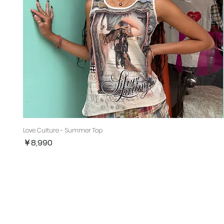
Love Culture - Summer Top
価格
￥8,990