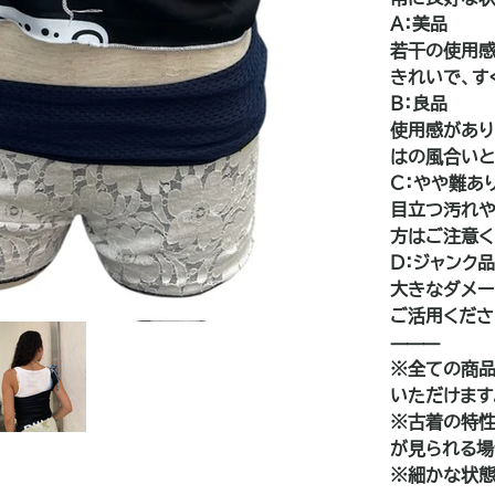
A：美品
若干の使用感
きれいで、す
B：良品
使用感があり
はの風合いと
C：やや難あ
目立つ汚れや
方はご注意く
D：ジャンク
大きなダメー
ご活用くださ
⸻
※全ての商品
いただけます
※古着の特性
が見られる場
※細かな状態