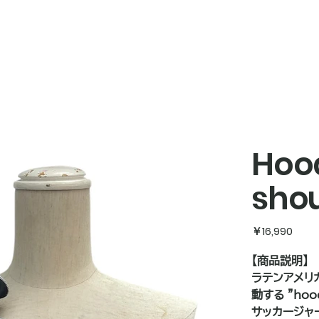
Hoo
shou
価
￥16,990
格
【商品説明】
ラテンアメリカ
動する "hoo
サッカージャ