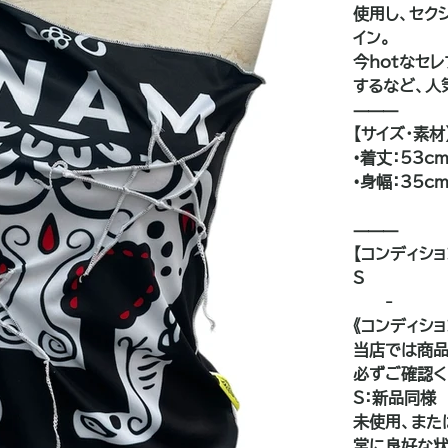
使用し、セク
イン。
今hotなセレ
するなど、人
⸻
【サイズ・素材
•着丈：53c
•身幅：35c
⸻
【コンディショ
S
——-
《コンディシ
当店では商品
必ずご確認く
S：新品同様
未使用、また
常に良好な状