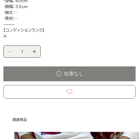
•身幅：40cm
•肩幅：33cm
•袖丈：-
•素材：-
⸻
【コンディションランク】
A
在庫なし
関連商品