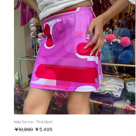
Nike Tennis - Pink Skort
通常価格
セール価格
￥10,990
￥5,495