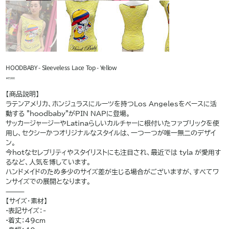
HOODBABY - Sleeveless Lace Top - Yellow
価
￥17,990
格
【商品説明】
ラテンアメリカ、ホンジュラスにルーツを持つLos Angelesをベースに活
動する "hoodbaby"がPIN NAPに登場。
サッカージャージーやLatinaらしいカルチャーに根付いたファブリックを使
用し、セクシーかつオリジナルなスタイルは、一つ一つが唯一無二のデザイ
ン。
今hotなセレブリティやスタイリストにも注目され、最近では tyla が愛用す
るなど、人気を博しています。
ハンドメイドのため多少のサイズ差が生じる場合がございますが、すべてワ
ンサイズでの展開となります。
⸻
【サイズ・素材】
•表記サイズ：-
•着丈：49cm