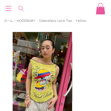
>
ホーム
HOODBABY - Sleeveless Lace Top - Yellow