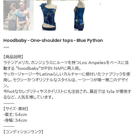
Hoodbaby - One-shoulder tops - Blue Python
価
￥16,990
格
【商品説明】
ラテンアメリカ、ホンジュラスにルーツを持つLos Angelesをベースに活
動する "hoodbaby"がPIN NAPに再入荷。
サッカージャージーやLatinaらしいカルチャーに根付いたファブリックを使
用し、セクシーかつオリジナルなスタイルは、一つ一つが唯一無二のデザイ
ン。
今hotなセレブリティやスタイリストにも注目され、最近では tyla が愛用す
るなど、人気を博しています。
⸻
【サイズ・素材】
•着丈：54cm
•身幅：34cm
⸻
【コンディションランク】