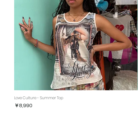
Love Culture - Summer Top
価格
￥8,990