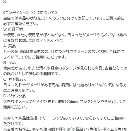
S
——-
《コンディションランクについて》
当店では商品の状態を以下のランクに分けて表記しています。ご購入前に
必ずご確認ください。
S：新品同様
未使用、または使用感がほとんどなく、目立ったダメージや汚れがない非常
に良好な状態。またはデッドストック。
A：美品
若干の使用感はあるものの、目立つ汚れやダメージのない状態。全体的に
きれいで、すぐにご着用いただけます。
B：良品
使用感があり、小さな汚れや軽度のダメージが見られる商品。古着ならでは
の風合いとして楽しめる範囲です。
C：やや難あり
目立つ汚れやダメージがある商品。着用には問題ありませんが、気になる方
はご注意ください。
D：ジャンク品
大きなダメージやリメイク・再利用向けの商品。コレクションや素材としてご
活用ください。
⸻
※全ての商品は洗濯・クリーニング済みですので、安心してすぐにご着用い
ただけます。
※古着の特性上、多少の使用感や経年変化（風合い・色落ち・毛羽立ち等）が