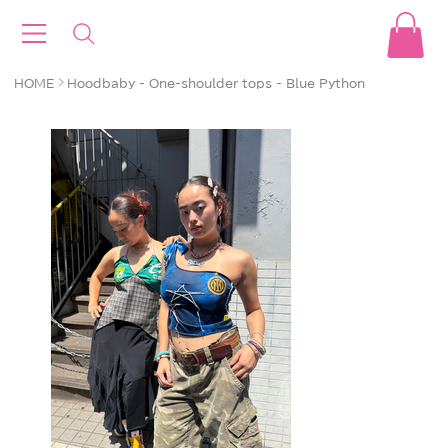
>
HOME
Hoodbaby - One-shoulder tops - Blue Python