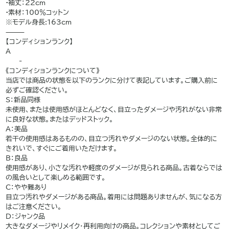
•袖丈：22cm
•素材：100％コットン
※モデル身長:163cm
⸻
【コンディションランク】
A
——-
《コンディションランクについて》
当店では商品の状態を以下のランクに分けて表記しています。ご購入前に
必ずご確認ください。
S：新品同様
未使用、または使用感がほとんどなく、目立ったダメージや汚れがない非常
に良好な状態。またはデッドストック。
A：美品
若干の使用感はあるものの、目立つ汚れやダメージのない状態。全体的に
きれいで、すぐにご着用いただけます。
B：良品
使用感があり、小さな汚れや軽度のダメージが見られる商品。古着ならでは
の風合いとして楽しめる範囲です。
C：やや難あり
目立つ汚れやダメージがある商品。着用には問題ありませんが、気になる方
はご注意ください。
D：ジャンク品
大きなダメージやリメイク・再利用向けの商品。コレクションや素材としてご