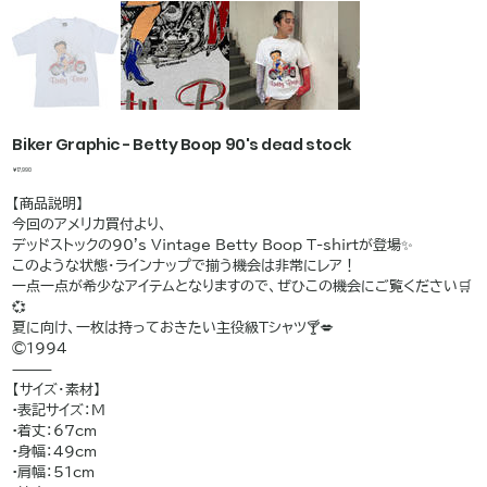
Biker Graphic - Betty Boop 90's dead stock
価
￥17,990
格
【商品説明】
今回のアメリカ買付より、
デッドストックの90's Vintage Betty Boop T-shirtが登場✨
このような状態・ラインナップで揃う機会は非常にレア！
一点一点が希少なアイテムとなりますので、ぜひこの機会にご覧ください🛒
💞
夏に向け、一枚は持っておきたい主役級Tシャツ🍸💋
©️1994
⸻
【サイズ・素材】
•表記サイズ：M
•着丈：67cm
•身幅：49cm
•肩幅：51cm