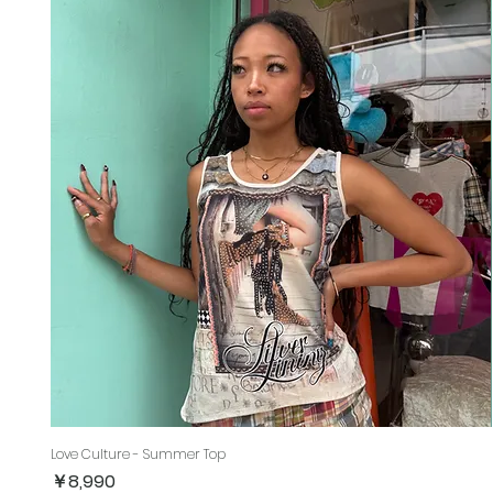
Love Culture - Summer Top
価格
￥8,990