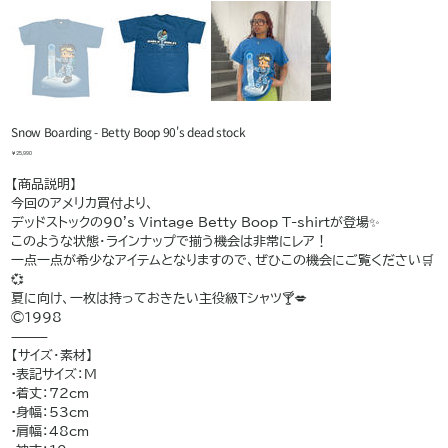
Snow Boarding - Betty Boop 90's dead stock
価
￥25,990
格
【商品説明】
今回のアメリカ買付より、
デッドストックの90's Vintage Betty Boop T-shirtが登場✨
このような状態・ラインナップで揃う機会は非常にレア！
一点一点が希少なアイテムとなりますので、ぜひこの機会にご覧ください🛒
💞
夏に向け、一枚は持っておきたい主役級Tシャツ🍸💋
©️1998
⸻
【サイズ・素材】
•表記サイズ：M
•着丈：72cm
•身幅：53cm
•肩幅：48cm