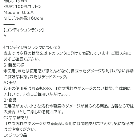
•袖丈：19cm
•素材：100%コットン
Made in U.S.A
※モデル身長:168cm
⸻
【コンディションランク】
A
——-
《コンディションランクについて》
当店では商品の状態を以下のランクに分けて表記しています。ご購入前に
必ずご確認ください。
S：新品同様
未使用、または使用感がほとんどなく、目立ったダメージや汚れがない非常
に良好な状態。またはデッドストック。
A：美品
若干の使用感はあるものの、目立つ汚れやダメージのない状態。全体的に
きれいで、すぐにご着用いただけます。
B：良品
使用感があり、小さな汚れや軽度のダメージが見られる商品。古着ならでは
の風合いとして楽しめる範囲です。
C：やや難あり
目立つ汚れやダメージがある商品。着用には問題ありませんが、気になる方
はご注意ください。
D：ジャンク品