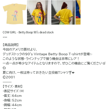
COW GIRL - Betty Boop 90's dead stock
価
￥17,990
格
【商品説明】
今回のアメリカ買付より、
デッドストックの90's Vintage Betty Boop T-shirtが登場✨
このような状態・ラインナップで揃う機会は非常にレア！
一点一点が希少なアイテムとなりますので、ぜひこの機会にご覧ください🛒
💞
夏に向け、一枚は持っておきたい主役級Tシャツ🍸💋
©️2001
⸻
【サイズ・素材】
•表記サイズ：M
•着丈：64cm
•身幅：52cm
•肩幅：44cm