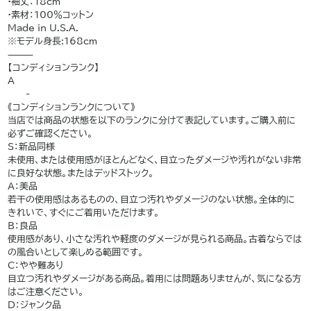
•袖丈：18cm
•素材：100％コットン
Made in U.S.A.
※モデル身長:168cm
⸻
【コンディションランク】
A
——-
《コンディションランクについて》
当店では商品の状態を以下のランクに分けて表記しています。ご購入前に
必ずご確認ください。
S：新品同様
未使用、または使用感がほとんどなく、目立ったダメージや汚れがない非常
に良好な状態。またはデッドストック。
A：美品
若干の使用感はあるものの、目立つ汚れやダメージのない状態。全体的に
きれいで、すぐにご着用いただけます。
B：良品
使用感があり、小さな汚れや軽度のダメージが見られる商品。古着ならでは
の風合いとして楽しめる範囲です。
C：やや難あり
目立つ汚れやダメージがある商品。着用には問題ありませんが、気になる方
はご注意ください。
D：ジャンク品