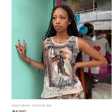
Love Culture - Summer Top
価格
￥8,990