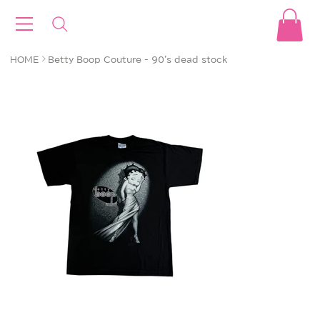
>
HOME
Betty Boop Couture - 90's dead stock