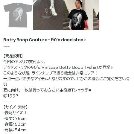
Betty Boop Couture - 90's dead stock
価
￥20,990
格
【商品説明】
今回のアメリカ買付より、
デッドストックの90's Vintage Betty Boop T-shirtが登場✨
このような状態・ラインナップで揃う機会は非常にレア！
一点一点が希少なアイテムとなりますので、ぜひこの機会にご覧ください🛒
💞
夏に向け、一枚は持っておきたい主役級Tシャツ🍸💋
©️1997
⸻
【サイズ・素材】
•表記サイズ：L
•着丈：75cm
•身幅：53cm
•肩幅：54cm