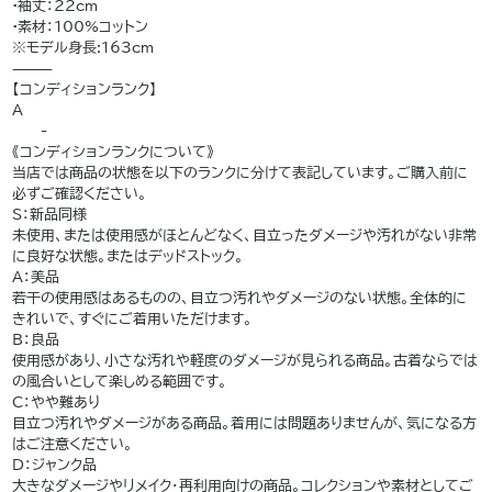
•袖丈：22cm
•素材：100%コットン
※モデル身長:163cm
⸻
【コンディションランク】
A
——-
《コンディションランクについて》
当店では商品の状態を以下のランクに分けて表記しています。ご購入前に
必ずご確認ください。
S：新品同様
未使用、または使用感がほとんどなく、目立ったダメージや汚れがない非常
に良好な状態。またはデッドストック。
A：美品
若干の使用感はあるものの、目立つ汚れやダメージのない状態。全体的に
きれいで、すぐにご着用いただけます。
B：良品
使用感があり、小さな汚れや軽度のダメージが見られる商品。古着ならでは
の風合いとして楽しめる範囲です。
C：やや難あり
目立つ汚れやダメージがある商品。着用には問題ありませんが、気になる方
はご注意ください。
D：ジャンク品
大きなダメージやリメイク・再利用向けの商品。コレクションや素材としてご