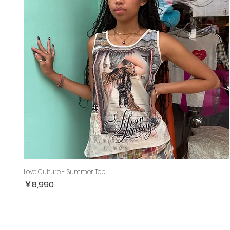
Love Culture - Summer Top
価格
￥8,990