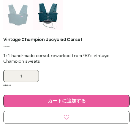
Vintage Champion Upcycled Corset
価
￥30,990
格
1/1 hand-made corset reworked from 90's vintage
Champion sweats
在庫残り1点
カートに追加する