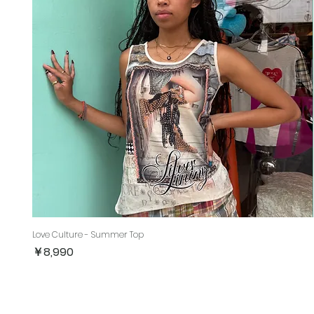
Love Culture - Summer Top
価格
￥8,990