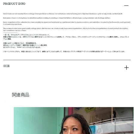
PRODUCT INFO
Hand-made corset reworked from a vintage Champion Reverse Weave. Corset features internal boning and is fully lined. Back laces up for an adjustable, comfortable fit.
Each piece shows a strong focus to detail from pattern-making, to creating a shape that flatters all body types using materials out of vintage clothes.
Every single item in this collection has been carefully designed and handmade by a well-known tailor to Japanese actors and celebrities. Inspired by the Rococo Era, each garment
is an exclusive one of one.
Please keep in mind
: even great quality vintage pieces like the ones we stock usually have minor imperfections. We try to list these imperfections in each product description,
but sometimes we miss them.
------------------------
一点一点、Vintageをアップサイクルしたハンドメイドのコルセット。
高貴な印象のコルセットを、日常でパワフルに着用できるTシャツやスウェットを使用して、アクセシブルに。ブランドのヴィンテージTシャツやスウェットを贅沢に使用し、さらにプレミ
アムに構築。
内側にはボーンが施されており、完全総裏地付き。
背中はレースアップ仕様で、調節可能で快適なフィット感を実現。
全てのアイテムに、”MAINA" オリジナルタグがつきます。
パターンメイキングから、体型に合わせたシェイプまで、細部にまでこだわりを持って、日本のセレブリティや有名アーティストの衣装を担当するテーラーによって作られています。
SIZE
関連商品