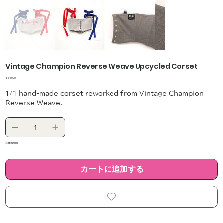
Vintage Champion Reverse Weave Upcycled Corset
価
￥34,990
格
1/1 hand-made corset reworked from Vintage Champion
Reverse Weave.
在庫残り1点
カートに追加する