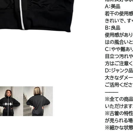
A：美品
若干の使用感
きれいで、す
B：良品
使用感があり
はの風合いと
C：やや難あ
目立つ汚れや
方はご注意く
D：ジャンク
大きなダメー
ご活用くださ
⸻
※全ての商品
いただけます
※古着の特性
が見られる場
※細かな状態