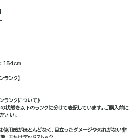
】
L
m
m
m
m
※モデル身長: 154cm
ンランク】
ョンランクについて》
の状態を以下のランクに分けて表記しています。ご購入前に
ださい。
は使用感がほとんどなく、目立ったダメージや汚れがない非
態。またはデッドストック。