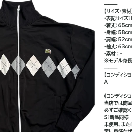
⸻
【サイズ・素材
•表記サイズ：
•着丈：65c
•身幅：58c
•肩幅：52c
•袖丈：63c
•素材 : -
⸻
【コンディショ
A
——-
《コンディシ
当店では商品
必ずご確認く
S：新品同様
未使用、また
常に良好な状