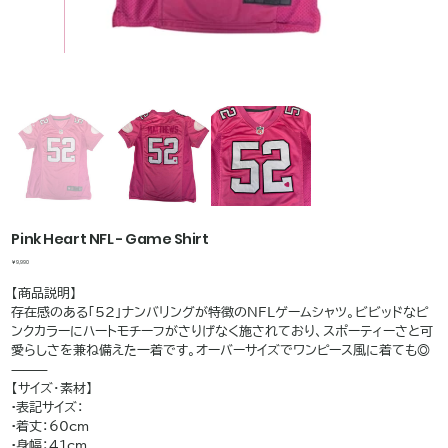
Pink Heart NFL - Game Shirt
価
￥9,990
格
【商品説明】
存在感のある「52」ナンバリングが特徴のNFLゲームシャツ。ビビッドなピ
ンクカラーにハートモチーフがさりげなく施されており、スポーティーさと可
愛らしさを兼ね備えた一着です。オーバーサイズでワンピース風に着ても◎
⸻
【サイズ・素材】
•表記サイズ：
•着丈：60cm
•身幅：41cm