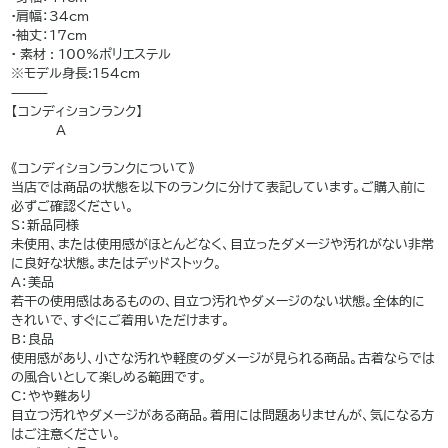
•肩幅：34cm
•袖丈：17cm
• 素材 : 100%ポリエステル
※モデル身長:154cm
⸻
【コンディションランク】
A
———
《コンディションランクについて》
当店では商品の状態を以下のランクに分けて表記しています。ご購入前に
必ずご確認ください。
S：新品同様
未使用、または使用感がほとんどなく、目立ったダメージや汚れがない非常
に良好な状態。またはデッドストック。
A：美品
若干の使用感はあるものの、目立つ汚れやダメージのない状態。全体的に
きれいで、すぐにご着用いただけます。
B：良品
使用感があり、小さな汚れや軽度のダメージが見られる商品。古着ならでは
の風合いとして楽しめる範囲です。
C：やや難あり
目立つ汚れやダメージがある商品。着用には問題ありませんが、気になる方
はご注意ください。