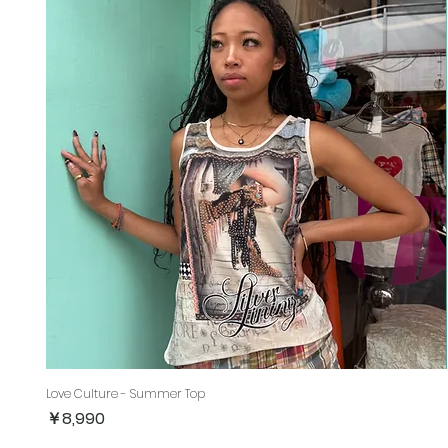
Love Culture - Summer Top
価格
￥8,990