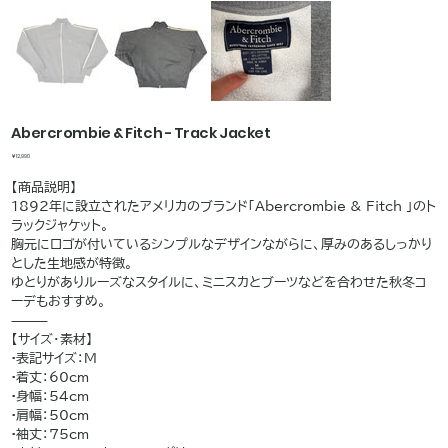
Abercrombie & Fitch - Track Jacket
価
￥12,990
格
【商品説明】
1892年に設立されたアメリカのブランド「Abercrombie & Fitch 」のト
ラックジャケット。
胸元にロゴが付いているシンプルなデザインながらに、厚みのあるしっかり
とした生地感が特徴。
ゆとりがありルーズなスタイルに、ミニスカとブーツなどを合わせた秋冬コ
ーデもおすすめ。
⸻
【サイズ・素材】
•表記サイズ：M
•着丈：60cm
•身幅：54cm
•肩幅：50cm
•袖丈：75cm