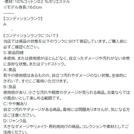
•素材：18%コットン82 %ポリエステル
※モデル身長:168cm
⸻
【コンディションランク】
A
——-
《コンディションランクについて》
当店では商品の状態を以下のランクに分けて表記しています。ご購入前に
必ずご確認ください。
S：新品同様
未使用、または使用感がほとんどなく、目立ったダメージや汚れがない非常
に良好な状態。またはデッドストック。
A：美品
若干の使用感はあるものの、目立つ汚れやダメージのない状態。全体的に
きれいで、すぐにご着用いただけます。
B：良品
使用感があり、小さな汚れや軽度のダメージが見られる商品。古着ならでは
の風合いとして楽しめる範囲です。
C：やや難あり
目立つ汚れやダメージがある商品。着用には問題ありませんが、気になる方
はご注意ください。
D：ジャンク品
大きなダメージやリメイク・再利用向けの商品。コレクションや素材としてご
活用ください。