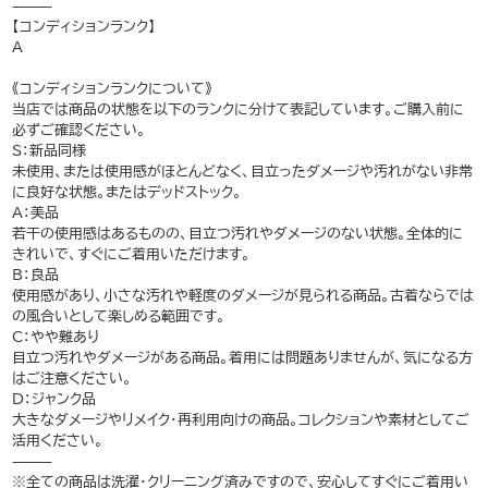
⸻
【コンディションランク】
A
———
《コンディションランクについて》
当店では商品の状態を以下のランクに分けて表記しています。ご購入前に
必ずご確認ください。
S：新品同様
未使用、または使用感がほとんどなく、目立ったダメージや汚れがない非常
に良好な状態。またはデッドストック。
A：美品
若干の使用感はあるものの、目立つ汚れやダメージのない状態。全体的に
きれいで、すぐにご着用いただけます。
B：良品
使用感があり、小さな汚れや軽度のダメージが見られる商品。古着ならでは
の風合いとして楽しめる範囲です。
C：やや難あり
目立つ汚れやダメージがある商品。着用には問題ありませんが、気になる方
はご注意ください。
D：ジャンク品
大きなダメージやリメイク・再利用向けの商品。コレクションや素材としてご
活用ください。
⸻
※全ての商品は洗濯・クリーニング済みですので、安心してすぐにご着用い