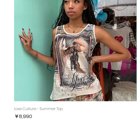
Love Culture - Summer Top
価格
￥8,990