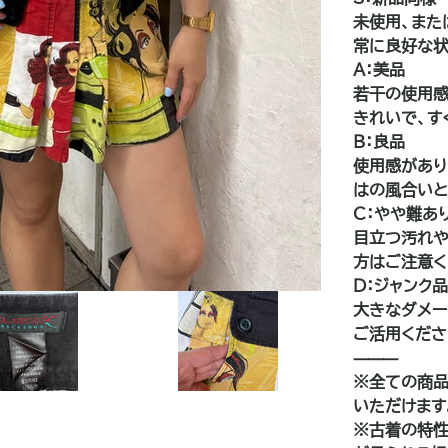
未使用、また
常に良好な状
A：美品
若干の使用感
きれいで、す
B：良品
使用感があり
はの風合いと
C：やや難あ
目立つ汚れや
方はご注意く
D：ジャンク
大きなダメー
ご活用くださ
⸻
※全ての商品
いただけます
※古着の特性