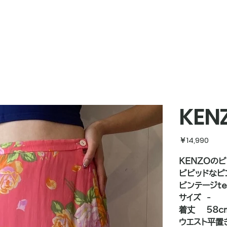
KENZ
価
￥14,990
格
KENZOの
ビビッドなピ
ビンテージt
サイズ -
着丈 58c
ウエスト平置き