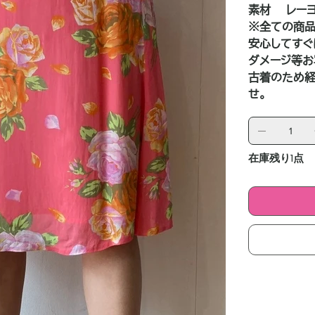
素材 レー
※全ての商品
安心してすぐ
ダメージ等お
古着のため経
せ。
在庫残り1点