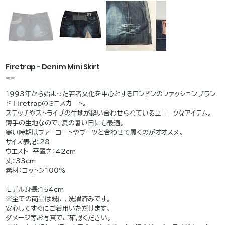
Firetrap - Denim Mini Skirt
価
￥12,990
格
1993年から始まった若者文化を中心とするロンドンのファッションブラン
ド Firetrapのミニスカート。
ステッチやストライプの生地が縫い合わせられているユニークなアイテム。
薄手の生地なので、夏の暑い日にも最適。
寒い時期はファーコートやブーツと合わせて履くのがオオスメ。
サイズ表記：28
ウエスト 平置き：42cm
丈：33cm
素材：コットン100%
モデル身長:154cm
※全ての商品は既に、洗濯済みです。
安心してすぐにご着用いただけます。
ダメージ等お写真でご確認ください。