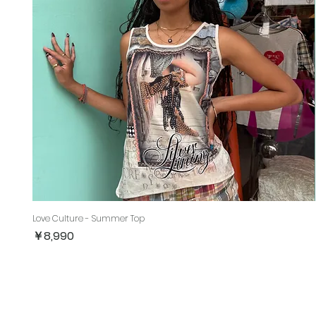
Love Culture - Summer Top
価格
￥8,990