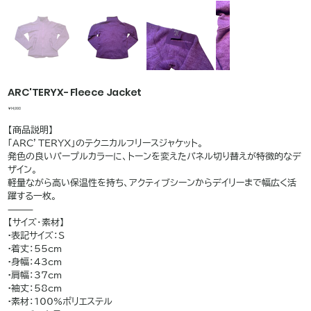
ARC'TERYX- Fleece Jacket
価
￥14,990
格
【商品説明】
「ARC’TERYX」のテクニカルフリースジャケット。
発色の良いパープルカラーに、トーンを変えたパネル切り替えが特徴的なデ
ザイン。
軽量ながら高い保温性を持ち、アクティブシーンからデイリーまで幅広く活
躍する一枚。
⸻
【サイズ・素材】
•表記サイズ：S
•着丈：55cm
•身幅：43cm
•肩幅：37cm
•袖丈：58cm
•素材：100%ポリエステル