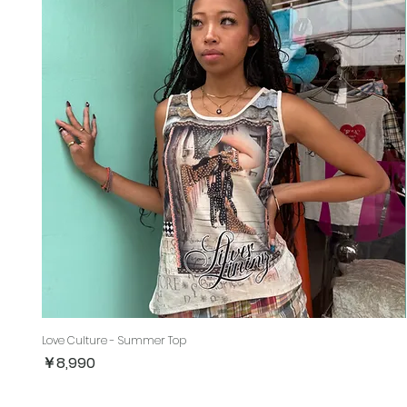
Love Culture - Summer Top
価格
￥8,990