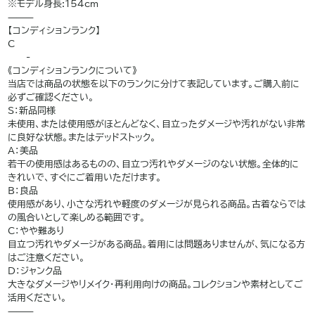
※モデル身長:154cm
⸻
【コンディションランク】
C
——-
《コンディションランクについて》
当店では商品の状態を以下のランクに分けて表記しています。ご購入前に
必ずご確認ください。
S：新品同様
未使用、または使用感がほとんどなく、目立ったダメージや汚れがない非常
に良好な状態。またはデッドストック。
A：美品
若干の使用感はあるものの、目立つ汚れやダメージのない状態。全体的に
きれいで、すぐにご着用いただけます。
B：良品
使用感があり、小さな汚れや軽度のダメージが見られる商品。古着ならでは
の風合いとして楽しめる範囲です。
C：やや難あり
目立つ汚れやダメージがある商品。着用には問題ありませんが、気になる方
はご注意ください。
D：ジャンク品
大きなダメージやリメイク・再利用向けの商品。コレクションや素材としてご
活用ください。
⸻