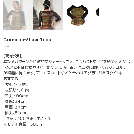
Camaieu-Sheer Tops
価
￥8,990
格
【商品説明】
異なるパターンが特徴的なシアートップス。コンパクトなサイズ感でどんなボ
トムスとも合わせやすい1着です。また、首元は広めに開いておりデコルテ
が綺麗に見えます。デニムスカートなどと合わせてグランジ系スタイルにも
おすすめ。
⸻
【サイズ・素材】
•表記サイズ：M
•着丈 : 60cm
•身幅：34cm
•肩幅：37cm
•袖丈：51cm
• 素材 : 100%ポリエステル
※モデル身長:158cm
⸻