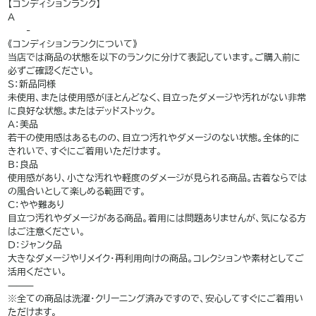
【コンディションランク】
A
——-
《コンディションランクについて》
当店では商品の状態を以下のランクに分けて表記しています。ご購入前に
必ずご確認ください。
S：新品同様
未使用、または使用感がほとんどなく、目立ったダメージや汚れがない非常
に良好な状態。またはデッドストック。
A：美品
若干の使用感はあるものの、目立つ汚れやダメージのない状態。全体的に
きれいで、すぐにご着用いただけます。
B：良品
使用感があり、小さな汚れや軽度のダメージが見られる商品。古着ならでは
の風合いとして楽しめる範囲です。
C：やや難あり
目立つ汚れやダメージがある商品。着用には問題ありませんが、気になる方
はご注意ください。
D：ジャンク品
大きなダメージやリメイク・再利用向けの商品。コレクションや素材としてご
活用ください。
⸻
※全ての商品は洗濯・クリーニング済みですので、安心してすぐにご着用い
ただけます。