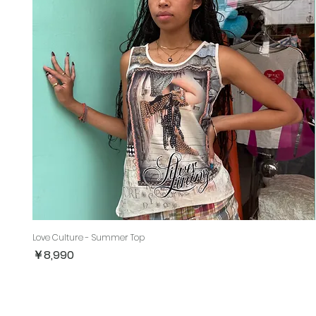
Love Culture - Summer Top
価格
￥8,990