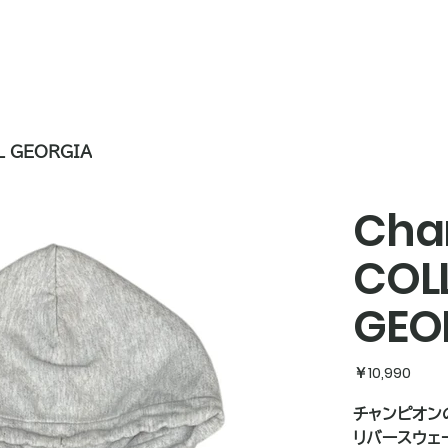
L GEORGIA
Cha
COL
GEO
価
￥10,990
格
チャンピオン
リバースウェ