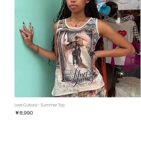
Love Culture - Summer Top
価格
￥8,990