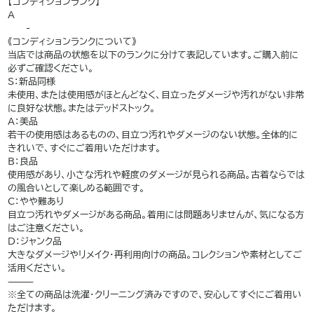
【コンディションランク】
A
——-
《コンディションランクについて》
当店では商品の状態を以下のランクに分けて表記しています。ご購入前に
必ずご確認ください。
S：新品同様
未使用、または使用感がほとんどなく、目立ったダメージや汚れがない非常
に良好な状態。またはデッドストック。
A：美品
若干の使用感はあるものの、目立つ汚れやダメージのない状態。全体的に
きれいで、すぐにご着用いただけます。
B：良品
使用感があり、小さな汚れや軽度のダメージが見られる商品。古着ならでは
の風合いとして楽しめる範囲です。
C：やや難あり
目立つ汚れやダメージがある商品。着用には問題ありませんが、気になる方
はご注意ください。
D：ジャンク品
大きなダメージやリメイク・再利用向けの商品。コレクションや素材としてご
活用ください。
⸻
※全ての商品は洗濯・クリーニング済みですので、安心してすぐにご着用い
ただけます。