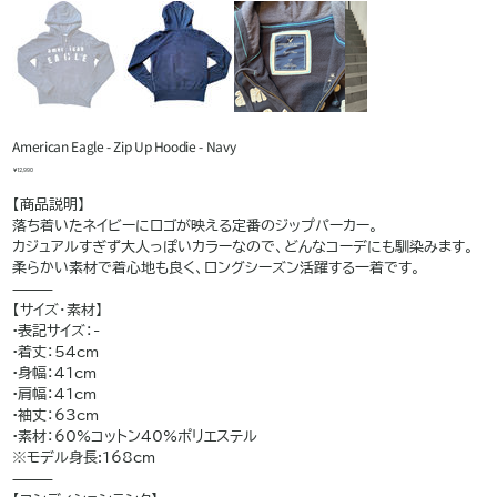
American Eagle - Zip Up Hoodie - Navy
価
￥12,990
格
【商品説明】
落ち着いたネイビーにロゴが映える定番のジップパーカー。
カジュアルすぎず大人っぽいカラーなので、どんなコーデにも馴染みます。
柔らかい素材で着心地も良く、ロングシーズン活躍する一着です。
⸻
【サイズ・素材】
•表記サイズ：-
•着丈：54cm
•身幅：41cm
•肩幅：41cm
•袖丈：63cm
•素材：60%コットン40%ポリエステル
※モデル身長:168cm
⸻