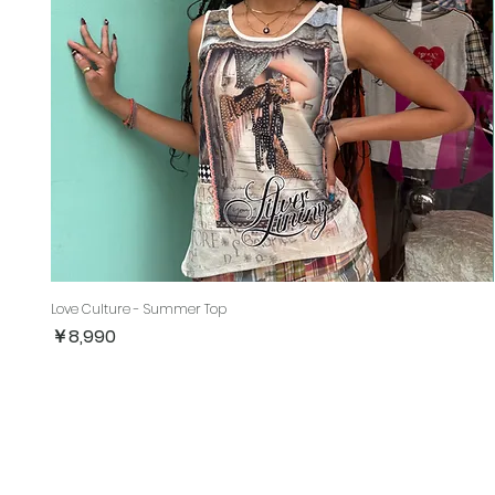
Love Culture - Summer Top
価格
￥8,990