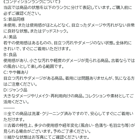
《コンディションランクについて》
当店では商品の状態を以下のランクに分けて表記しています。ご購入前に
必ずご確認ください。
S：新品同様
未使用、または使用感がほとんどなく、目立ったダメージや汚れがない非常
に良好な状態。またはデッドストック。
A：美品
若干の使用感はあるものの、目立つ汚れやダメージのない状態。全体的に
きれいで、すぐにご着用いただけます。
B：良品
使用感があり、小さな汚れや軽度のダメージが見られる商品。古着ならでは
の風合いとして楽しめる範囲です。
C：やや難あり
目立つ汚れやダメージがある商品。着用には問題ありませんが、気になる方
はご注意ください。
D：ジャンク品
大きなダメージやリメイク・再利用向けの商品。コレクションや素材としてご
活用ください。
⸻
※全ての商品は洗濯・クリーニング済みですので、安心してすぐにご着用い
ただけます。
※古着の特性上、多少の使用感や経年変化（風合い・色落ち・毛羽立ち等）が
見られる場合がございます。予めご了承ください。
※細かな状態はお写真にてご確認くださいませ。