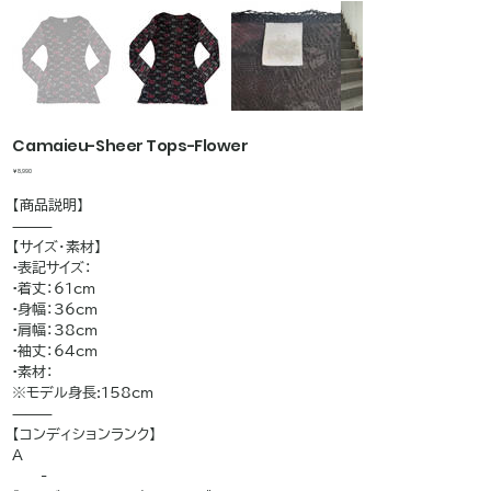
Camaieu-Sheer Tops-Flower
価
￥8,990
格
【商品説明】
⸻
【サイズ・素材】
•表記サイズ：
•着丈：61cm
•身幅：36cm
•肩幅：38cm
•袖丈：64cm
•素材：
※モデル身長:158cm
⸻
【コンディションランク】
A
——-