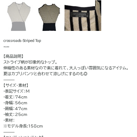
crossroads-Striped Top
価
￥12,990
格
【商品説明】
ストライプ柄が印象的なトップ。
伸縮性のある素材なので楽に着れて、大人っぽい雰囲気になるアイテム。
夏はカプリパンツと合わせて涼しげにするのも◎
⸻
【サイズ・素材】
•表記サイズ：M
•着丈：74cm
•身幅：56cm
•肩幅：47cm
•袖丈：25cm
•素材：
※モデル身長:158cm
⸻