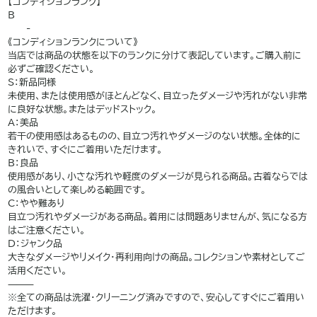
【コンディションランク】
B
——-
《コンディションランクについて》
当店では商品の状態を以下のランクに分けて表記しています。ご購入前に
必ずご確認ください。
S：新品同様
未使用、または使用感がほとんどなく、目立ったダメージや汚れがない非常
に良好な状態。またはデッドストック。
A：美品
若干の使用感はあるものの、目立つ汚れやダメージのない状態。全体的に
きれいで、すぐにご着用いただけます。
B：良品
使用感があり、小さな汚れや軽度のダメージが見られる商品。古着ならでは
の風合いとして楽しめる範囲です。
C：やや難あり
目立つ汚れやダメージがある商品。着用には問題ありませんが、気になる方
はご注意ください。
D：ジャンク品
大きなダメージやリメイク・再利用向けの商品。コレクションや素材としてご
活用ください。
⸻
※全ての商品は洗濯・クリーニング済みですので、安心してすぐにご着用い
ただけます。