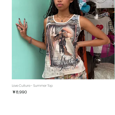
Love Culture - Summer Top
価格
￥8,990