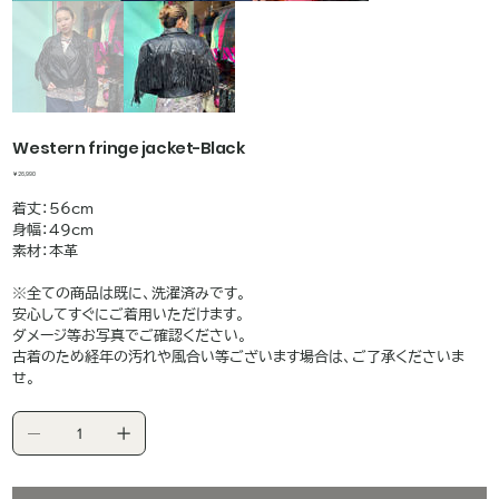
Western fringe jacket-Black
価
￥26,990
格
着丈：56cm
身幅：49cm
素材：本革
※全ての商品は既に、洗濯済みです。
安心してすぐにご着用いただけます。
ダメージ等お写真でご確認ください。
古着のため経年の汚れや風合い等ございます場合は、ご了承くださいま
せ。