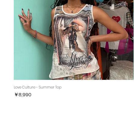
Love Culture - Summer Top
価格
￥8,990