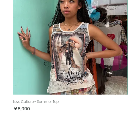
Love Culture - Summer Top
価格
￥8,990