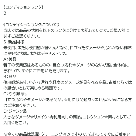
⸻
【コンディションランク】
B
——-
《コンディションランクについて》
当店では商品の状態を以下のランクに分けて表記しています。ご購入前に
必ずご確認ください。
S：新品同様
未使用、または使用感がほとんどなく、目立ったダメージや汚れがない非常
に良好な状態。またはデッドストック。
A：美品
若干の使用感はあるものの、目立つ汚れやダメージのない状態。全体的に
きれいで、すぐにご着用いただけます。
B：良品
使用感があり、小さな汚れや軽度のダメージが見られる商品。古着ならでは
の風合いとして楽しめる範囲です。
C：やや難あり
目立つ汚れやダメージがある商品。着用には問題ありませんが、気になる方
はご注意ください。
D：ジャンク品
大きなダメージやリメイク・再利用向けの商品。コレクションや素材としてご
活用ください。
⸻
※全ての商品は洗濯・クリーニング済みですので、安心してすぐにご着用い