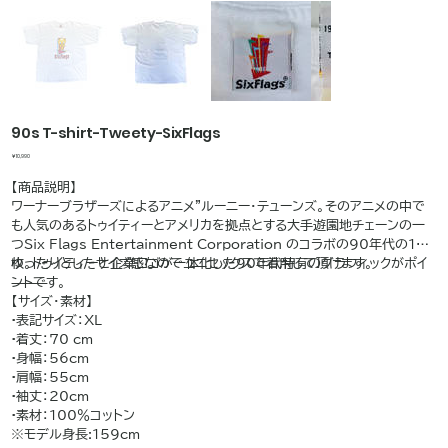
90s T-shirt-Tweety-SixFlags
価
￥10,990
格
【商品説明】
ワーナーブラザーズによるアニメ"ルーニー・テューンズ。そのアニメの中で
も人気のあるトゥイティーとアメリカを拠点とする大手遊園地チェーンの一
つSix Flags Entertainment Corporation のコラボの90年代の1
枚。トゥイティーと企業ロゴが一体化した90年代特有のグラフィックがポイ
ゆったりとしたサイズ感なのでユニセックスで着用して頂けます。
ントです。
⸻
【サイズ・素材】
•表記サイズ：XL
•着丈：70 cm
•身幅：56cm
•肩幅：55cm
•袖丈：20cm
•素材：100％コットン
※モデル身長:159cm