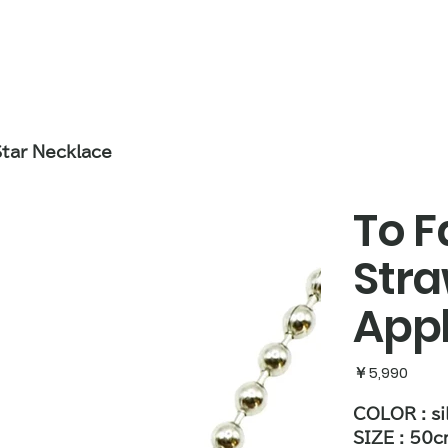
Star Necklace
To F
Stra
Appl
価
￥5,990
格
COLOR : si
SIZE : 50