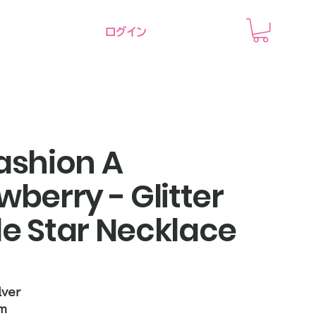
ログイン
ashion A
wberry - Glitter
e Star Necklace
lver
cm