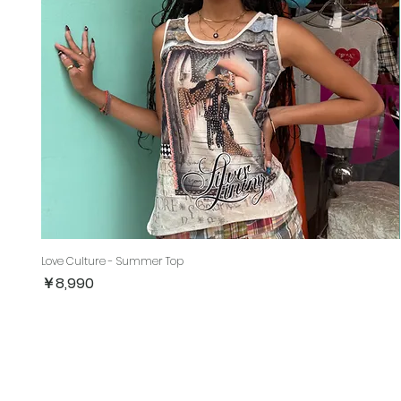
Love Culture - Summer Top
価格
￥8,990