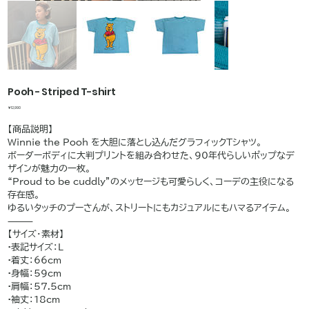
Pooh - Striped T-shirt
価
￥12,990
格
【商品説明】
Winnie the Pooh を大胆に落とし込んだグラフィックTシャツ。
ボーダーボディに大判プリントを組み合わせた、90年代らしいポップなデ
ザインが魅力の一枚。
“Proud to be cuddly”のメッセージも可愛らしく、コーデの主役になる
存在感。
ゆるいタッチのプーさんが、ストリートにもカジュアルにもハマるアイテム。
⸻
【サイズ・素材】
•表記サイズ：L
•着丈：66cm
•身幅：59cm
•肩幅：57.5cm
•袖丈：18cm