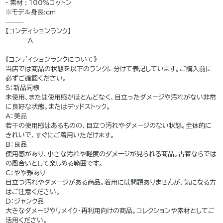
• 素材 : 100%コットン
※モデル身長:cm
⸻
【コンディションランク】
A
———
《コンディションランクについて》
当店では商品の状態を以下のランクに分けて表記しています。ご購入前に
必ずご確認ください。
S：新品同様
未使用、または使用感がほとんどなく、目立ったダメージや汚れがない非常
に良好な状態。またはデッドストック。
A：美品
若干の使用感はあるものの、目立つ汚れやダメージのない状態。全体的に
きれいで、すぐにご着用いただけます。
B：良品
使用感があり、小さな汚れや軽度のダメージが見られる商品。古着ならでは
の風合いとして楽しめる範囲です。
C：やや難あり
目立つ汚れやダメージがある商品。着用には問題ありませんが、気になる方
はご注意ください。
D：ジャンク品
大きなダメージやリメイク・再利用向けの商品。コレクションや素材としてご
活用ください。