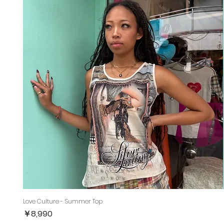
Love Culture - Summer Top
価格
￥8,990