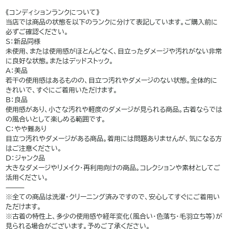
———
《コンディションランクについて》
当店では商品の状態を以下のランクに分けて表記しています。ご購入前に
必ずご確認ください。
S：新品同様
未使用、または使用感がほとんどなく、目立ったダメージや汚れがない非常
に良好な状態。またはデッドストック。
A：美品
若干の使用感はあるものの、目立つ汚れやダメージのない状態。全体的に
きれいで、すぐにご着用いただけます。
B：良品
使用感があり、小さな汚れや軽度のダメージが見られる商品。古着ならでは
の風合いとして楽しめる範囲です。
C：やや難あり
目立つ汚れやダメージがある商品。着用には問題ありませんが、気になる方
はご注意ください。
D：ジャンク品
大きなダメージやリメイク・再利用向けの商品。コレクションや素材としてご
活用ください。
⸻
※全ての商品は洗濯・クリーニング済みですので、安心してすぐにご着用い
ただけます。
※古着の特性上、多少の使用感や経年変化（風合い・色落ち・毛羽立ち等）が
見られる場合がございます。予めご了承ください。