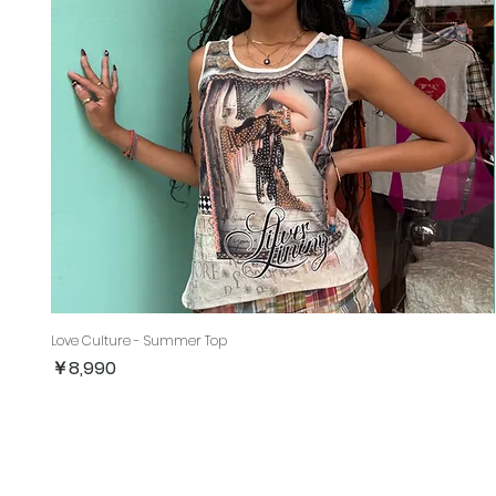
Love Culture - Summer Top
価格
￥8,990