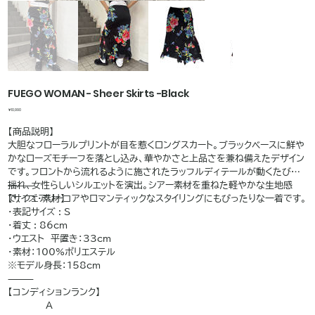
FUEGO WOMAN - Sheer Skirts -Black
価
￥10,990
格
【商品説明】
大胆なフローラルプリントが目を惹くロングスカート。ブラックベースに鮮や
かなローズモチーフを落とし込み、華やかさと上品さを兼ね備えたデザイン
です。フロントから流れるように施されたラッフルディテールが動くたびに
揺れ、女性らしいシルエットを演出。シアー素材を重ねた軽やかな生地感
⸻
で、フェアリーコアやロマンティックなスタイリングにもぴったりな一着です。
【サイズ・素材】
・表記サイズ : S
・着丈 : 86cm
・ウエスト 平置き：33cm
・素材：100%ポリエステル
※モデル身長：158cm
⸻
【コンディションランク】
A