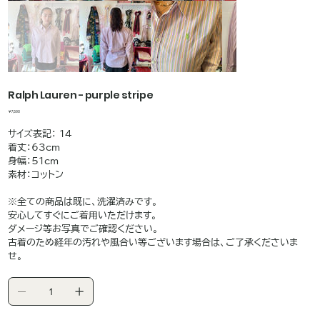
Ralph Lauren - purple stripe
価
￥7,590
格
サイズ表記： 14
着丈：63cm
身幅：51cm
素材：コットン
※全ての商品は既に、洗濯済みです。
安心してすぐにご着用いただけます。
ダメージ等お写真でご確認ください。
古着のため経年の汚れや風合い等ございます場合は、ご了承くださいま
せ。