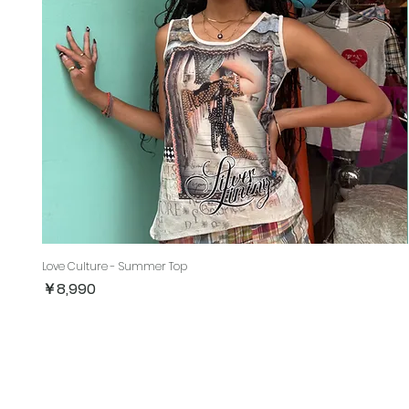
Love Culture - Summer Top
価格
￥8,990