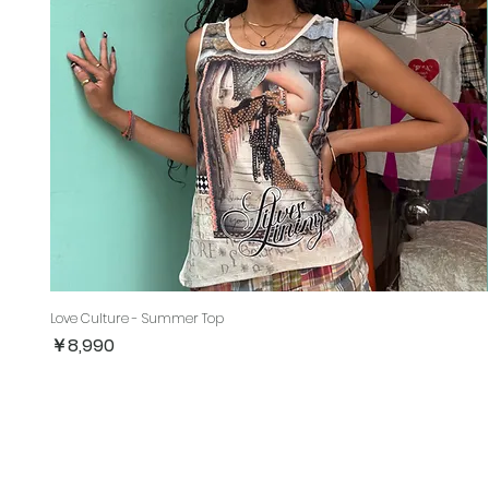
Love Culture - Summer Top
価格
￥8,990