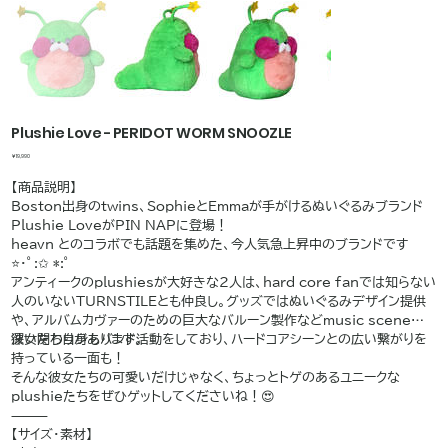
Plushie Love - PERIDOT WORM SNOOZLE
価
￥19,990
格
【商品説明】
Boston出身のtwins、SophieとEmmaが手がけるぬいぐるみブランド
Plushie LoveがPIN NAPに登場！
heavn とのコラボでも話題を集めた、今人気急上昇中のブランドです
⭐️･ﾟ:✩ *:ﾟ
アンティークのplushiesが大好きな2人は、hard core fanでは知らない
人のいないTURNSTILEとも仲良し。グッズではぬいぐるみデザイン提供
や、アルバムカヴァーのための巨大なバルーン製作などmusic sceneにも
深い関わりがあります。
彼女たち自身もバンド活動をしており、ハードコアシーンとの広い繋がりを
持っている一面も！
そんな彼女たちの可愛いだけじゃなく、ちょっとトゲのあるユニークな
plushieたちをぜひゲットしてくださいね！😍
⸻
【サイズ・素材】