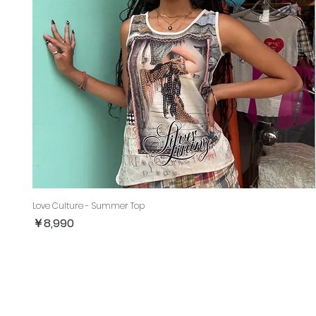
Love Culture - Summer Top
価格
￥8,990