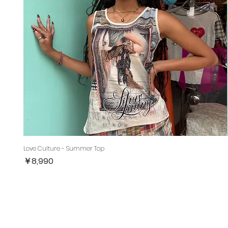
Love Culture - Summer Top
価格
￥8,990