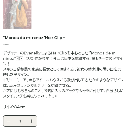
"Monos de mi ninez"Hair Clip -
価
￥15,990
格
デザイナーのEvanellyによるHairClipを中心とした "Monos de mi
ninez"🇲🇽 より新作が登場！今回は日本を象徴する、桜モチーフのデザイ
ン！
メキシコ系移民の家族に長女として生まれた、彼女の幼少期の思い出を反
映したデザイン。
ボリューミーで、まるでドールハウスから飛び出してきたかのようなデザイン
は、当時のラテンカルチャーを彷彿させる。
ヘアにはもちろんのこと、お気に入りのバッグやシャツに付けて、自分らしい
スタイリングを楽しんで⋆* 𓈒 ˖𐙚 ฺ｡*
サイズ:84cm