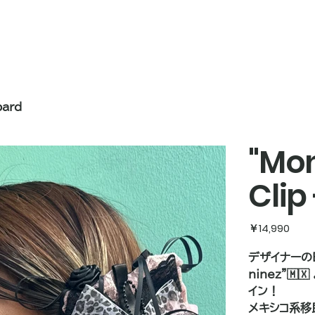
pard
"Mon
Clip
価
￥14,990
格
デザイナーのEv
ninez"
イン！
メキシコ系移