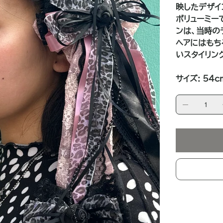
映したデザイ
ボリューミー
ンは、当時の
ヘアにはもち
いスタイリングを楽
サイズ: 54c