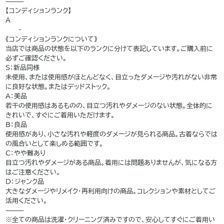
⸻
【コンディションランク】
A
——-
《コンディションランクについて》
当店では商品の状態を以下のランクに分けて表記しています。ご購入前に
必ずご確認ください。
S：新品同様
未使用、または使用感がほとんどなく、目立ったダメージや汚れがない非常
に良好な状態。またはデッドストック。
A：美品
若干の使用感はあるものの、目立つ汚れやダメージのない状態。全体的に
きれいで、すぐにご着用いただけます。
B：良品
使用感があり、小さな汚れや軽度のダメージが見られる商品。古着ならでは
の風合いとして楽しめる範囲です。
C：やや難あり
目立つ汚れやダメージがある商品。着用には問題ありませんが、気になる方
はご注意ください。
D：ジャンク品
大きなダメージやリメイク・再利用向けの商品。コレクションや素材としてご
活用ください。
⸻
※全ての商品は洗濯・クリーニング済みですので、安心してすぐにご着用い