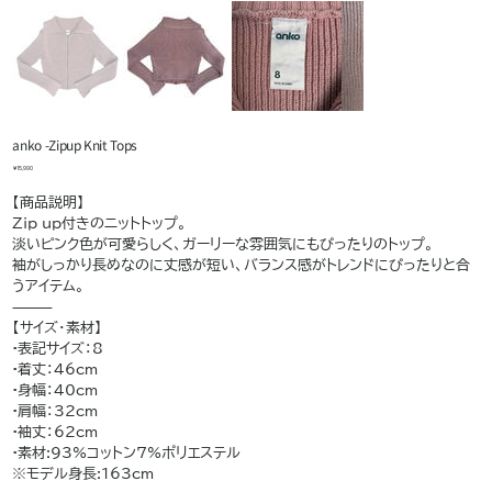
anko -Zipup Knit Tops
価
￥15,990
格
【商品説明】
Zip up付きのニットトップ。
淡いピンク色が可愛らしく、ガーリーな雰囲気にもぴったりのトップ。
袖がしっかり長めなのに丈感が短い、バランス感がトレンドにぴったりと合
うアイテム。
⸻
【サイズ・素材】
•表記サイズ：8
•着丈：46cm
•身幅：40cm
•肩幅：32cm
•袖丈：62cm
•素材:93%コットン7%ポリエステル
※モデル身長:163cm