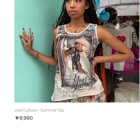
Love Culture - Summer Top
価格
￥8,990