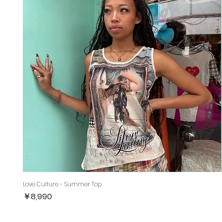
Love Culture - Summer Top
価格
￥8,990