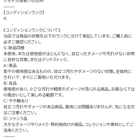
※モデル身長:158cm
⸻
【コンディションランク】
A
——-
《コンディションランクについて》
当店では商品の状態を以下のランクに分けて表記しています。ご購入前に
必ずご確認ください。
S：新品同様
未使用、または使用感がほとんどなく、目立ったダメージや汚れがない非常
に良好な状態。またはデッドストック。
A：美品
若干の使用感はあるものの、目立つ汚れやダメージのない状態。全体的に
きれいで、すぐにご着用いただけます。
B：良品
使用感があり、小さな汚れや軽度のダメージが見られる商品。古着ならでは
の風合いとして楽しめる範囲です。
C：やや難あり
目立つ汚れやダメージがある商品。着用には問題ありませんが、気になる方
はご注意ください。
D：ジャンク品
大きなダメージやリメイク・再利用向けの商品。コレクションや素材としてご
活用ください。
⸻