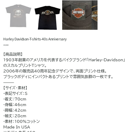
Harley Davidson-T-shirts-40s Anniversary
価
￥9,990
格
【商品説明】
1903年創業のアメリカを代表するバイクブランド「Harley-Davidson」
のスカルプリントTシャツ。
2006年の販売店40周年記念デザインで、両面プリント仕様。
ブラックボディにインパクトあるプリントで雰囲気抜群の一枚です。
⸻
【サイズ・素材】
•表記サイズ：S
•着丈：70cm
•身幅：46cm
•肩幅：42cm
•袖丈：28cm
•素材：100%コットン
Made In USA