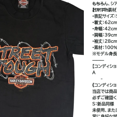
もちろん、シ
⸻
おすすめ。
【サイズ・素材
•表記サイズ：
•着丈：62c
•身幅：42c
•肩幅：39c
•袖丈：28c
•素材：100
※モデル身長:
⸻
【コンディショ
A
——-
《コンディシ
当店では商品
必ずご確認く
S：新品同様
未使用、また
常に良好な状