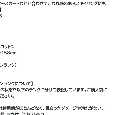
アースカートなどと合わせてこなれ感のあるスタイリングにも
】
S
m
m
m
m
%コットン
158cm
ンランク】
ョンランクについて》
の状態を以下のランクに分けて表記しています。ご購入前に
ださい。
は使用感がほとんどなく、目立ったダメージや汚れがない非
態。またはデッドストック。