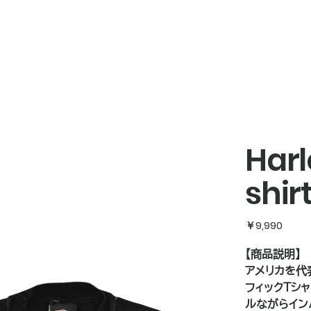
Harl
shir
価
￥9,990
格
【商品説明】
アメリカを代表
フィックTシ
ルながらイン