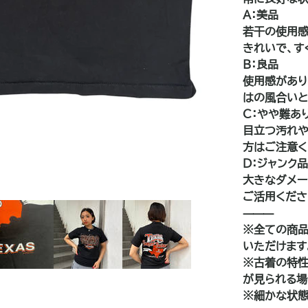
A：美品
若干の使用感
きれいで、す
B：良品
使用感があり
はの風合いと
C：やや難あ
目立つ汚れや
方はご注意く
D：ジャンク
大きなダメー
ご活用くださ
⸻
※全ての商品
いただけます
※古着の特性
が見られる場
※細かな状態