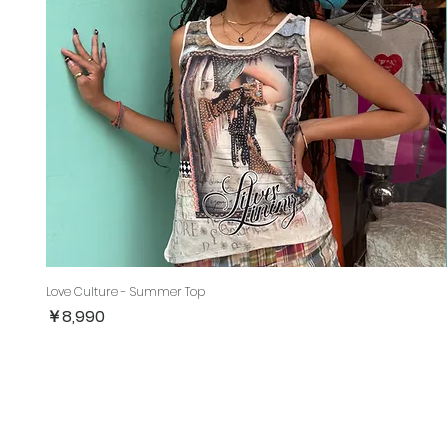
Love Culture - Summer Top
価格
￥8,990