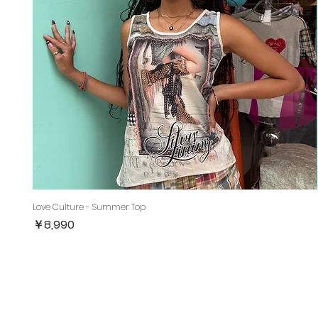
Love Culture - Summer Top
価格
￥8,990