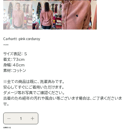
Carhartt -pink corduroy
価
￥8,990
格
サイズ表記： S
着丈：73cm
身幅：48cm
素材：コットン
※全ての商品は既に、洗濯済みです。
安心してすぐにご着用いただけます。
ダメージ等お写真でご確認ください。
古着のため経年の汚れや風合い等ございます場合は、ご了承くださいま
せ。
在庫残り1点