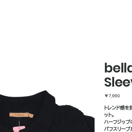
bell
Slee
価
￥7,990
格
トレンド感を抑
ット。
ハーフジップ
パフスリーブ