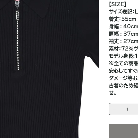
【SIZE】
サイズ表記：L
着丈：55cm
身幅 : 40c
肩幅 : 37c
袖丈 : 27c
素材：72%
モデル身長:1
※全ての商品
安心してすぐ
ダメージ等お
古着のため経
せ。