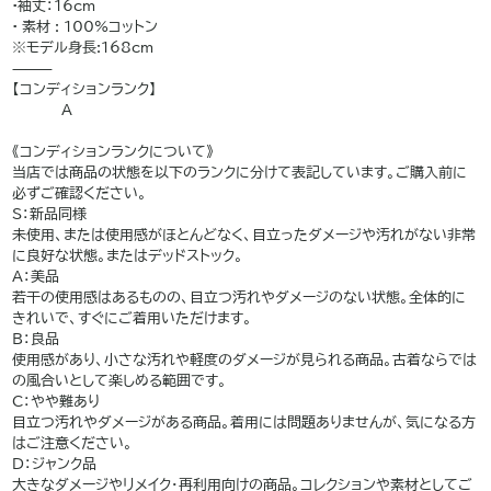
•袖丈：16cm
• 素材 : 100%コットン
※モデル身長:168cm
⸻
【コンディションランク】
A
———
《コンディションランクについて》
当店では商品の状態を以下のランクに分けて表記しています。ご購入前に
必ずご確認ください。
S：新品同様
未使用、または使用感がほとんどなく、目立ったダメージや汚れがない非常
に良好な状態。またはデッドストック。
A：美品
若干の使用感はあるものの、目立つ汚れやダメージのない状態。全体的に
きれいで、すぐにご着用いただけます。
B：良品
使用感があり、小さな汚れや軽度のダメージが見られる商品。古着ならでは
の風合いとして楽しめる範囲です。
C：やや難あり
目立つ汚れやダメージがある商品。着用には問題ありませんが、気になる方
はご注意ください。
D：ジャンク品
大きなダメージやリメイク・再利用向けの商品。コレクションや素材としてご