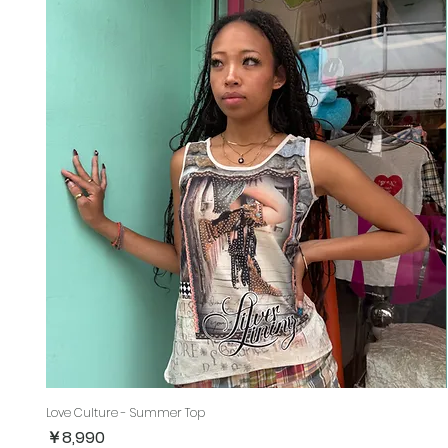
Love Culture - Summer Top
価格
￥8,990