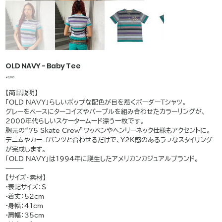
OLD NAVY - Baby Tee
価
￥8,990
格
【商品説明】
「OLD NAVY」らしいポップな配色が目を惹くボーダーTシャツ。
グレーをベースにターコイズやパープルを組み合わせたカラーリングが、
2000年代らしいスケータームード漂う一枚です。
胸元の“75 Skate Crew”ワッペンやヘンリーネック仕様もアクセントに。
デニムやカーゴパンツと合わせるだけで、Y2K感のあるラフなスタイリング
が完成します。
「OLD NAVY」は1994年に誕生したアメリカンカジュアルブランド。
⸻
【サイズ・素材】
•表記サイズ：S
•着丈：52cm
•身幅：41cm
•肩幅：35cm