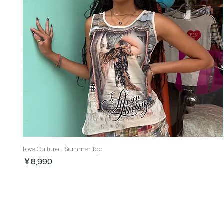
Love Culture - Summer Top
価格
￥8,990