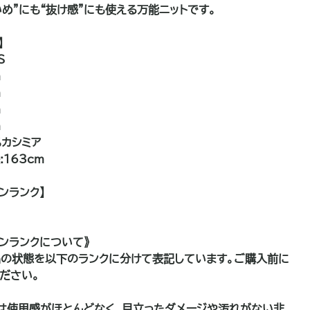
いめ”にも“抜け感”にも使える万能ニットです。
】
S
m
m
m
m
%カシミア
163cm
ンランク】
ョンランクについて》
の状態を以下のランクに分けて表記しています。ご購入前に
ださい。
は使用感がほとんどなく、目立ったダメージや汚れがない非