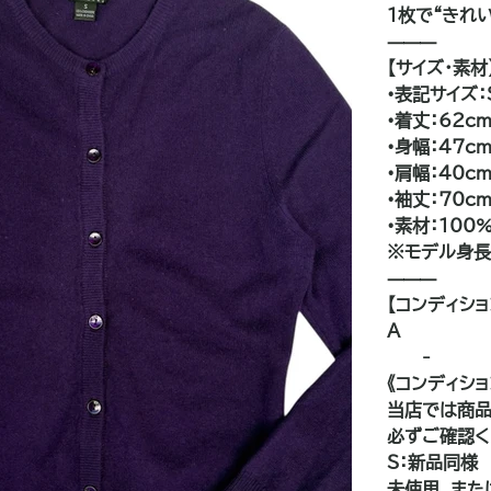
1枚で“きれ
⸻
【サイズ・素材
•表記サイズ：
•着丈：62c
•身幅：47c
•肩幅：40c
•袖丈：70c
•素材：100
※モデル身長:
⸻
【コンディショ
A
——-
《コンディシ
当店では商品
必ずご確認く
S：新品同様
未使用、また