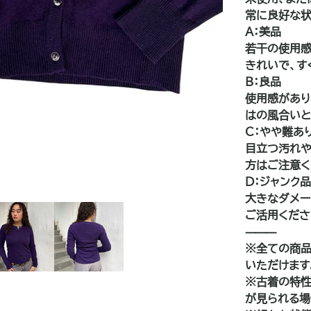
常に良好な状
A：美品
若干の使用感
きれいで、す
B：良品
使用感があり
はの風合いと
C：やや難あ
目立つ汚れや
方はご注意く
D：ジャンク
大きなダメー
ご活用くださ
⸻
※全ての商品
いただけます
※古着の特性
が見られる場