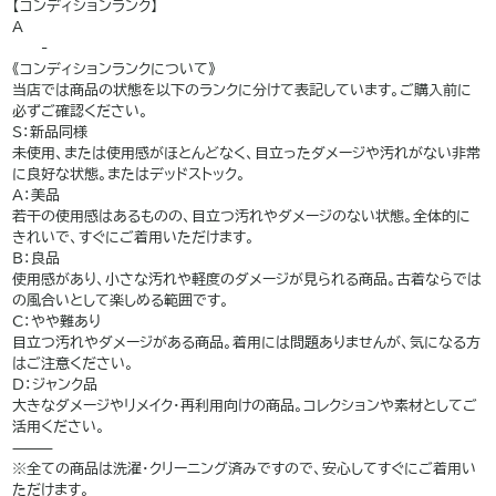
【コンディションランク】
A
——-
《コンディションランクについて》
当店では商品の状態を以下のランクに分けて表記しています。ご購入前に
必ずご確認ください。
S：新品同様
未使用、または使用感がほとんどなく、目立ったダメージや汚れがない非常
に良好な状態。またはデッドストック。
A：美品
若干の使用感はあるものの、目立つ汚れやダメージのない状態。全体的に
きれいで、すぐにご着用いただけます。
B：良品
使用感があり、小さな汚れや軽度のダメージが見られる商品。古着ならでは
の風合いとして楽しめる範囲です。
C：やや難あり
目立つ汚れやダメージがある商品。着用には問題ありませんが、気になる方
はご注意ください。
D：ジャンク品
大きなダメージやリメイク・再利用向けの商品。コレクションや素材としてご
活用ください。
⸻
※全ての商品は洗濯・クリーニング済みですので、安心してすぐにご着用い
ただけます。