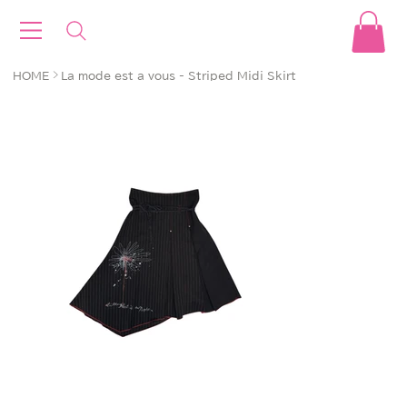
>
HOME
La mode est a vous - Striped Midi Skirt