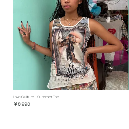
Love Culture - Summer Top
価格
￥8,990