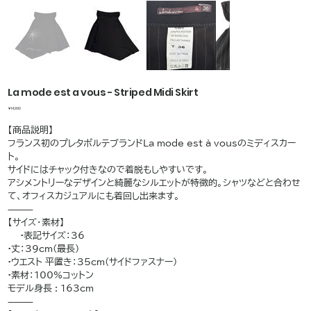
La mode est a vous - Striped Midi Skirt
価
￥14,990
格
【商品説明】
フランス初のプレタポルテブランドLa mode est à vousのミディスカー
ト。
サイドにはチャック付きなので着脱もしやすいです。
アシメントリーなデザインと綺麗なシルエットが特徴的。シャツなどと合わせ
て、オフィスカジュアルにも着回し出来ます。
⸻
【サイズ・素材】
•表記サイズ：36
•丈：39cm(最長)
•ウエスト 平置き：35cm(サイドファスナー)
•素材：100%コットン
モデル身長 : 163cm
⸻