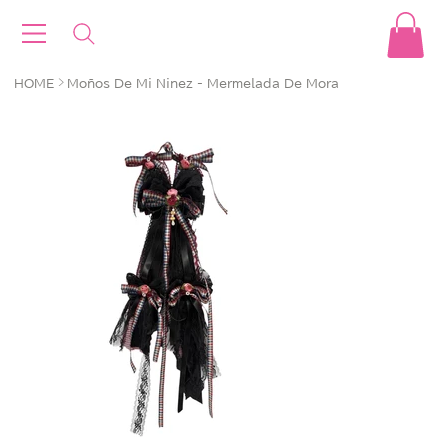
>
HOME
Moños De Mi Ninez - Mermelada De Mora