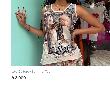
Love Culture - Summer Top
価格
￥8,990