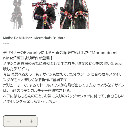
Moños De Mi Ninez - Mermelada De Mora
価
￥13,990
格
デザイナーのEvanellyによるHairClipを中心とした "Monos de mi
ninez"🇲🇽 より新作が登場！
メキシコ系移民の家族に長女として生まれた、彼女の幼少期の思い出を反
映したデザイン。
今回は選べるカラーもデザインも増えて、気分やシーンに合わせたスタイリ
ングがもっと楽しくなる新作が登場です！
ボリューミーで、まるでドールハウスから飛び出してきたかのようなデザイン
は、当時のラテンカルチャーを彷彿させる。
ヘアにはもちろんのこと、お気に入りのバッグやシャツに付けて、自分らしい
スタイリングを楽しんで⋆* 𓈒 ˖𐙚 ฺ｡*